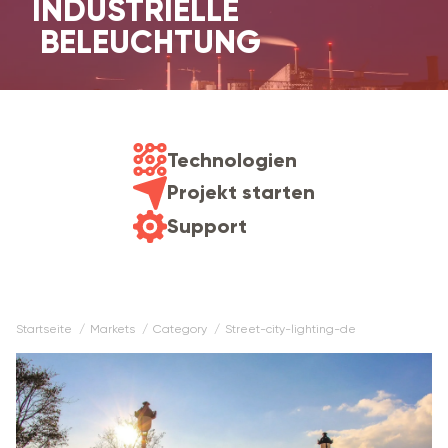
INDUSTRIELLE
BELEUCHTUNG
Technologien
Projekt starten
Support
Startseite
markets
category
street-city-lighting-de