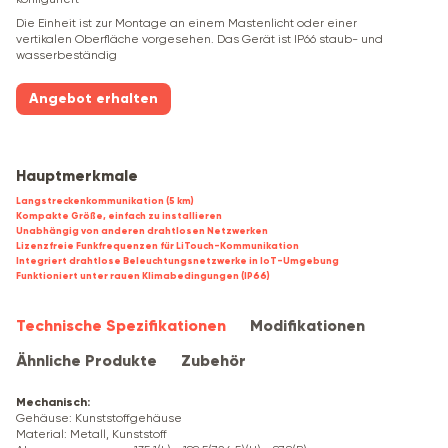
Die Einheit ist zur Montage an einem Mastenlicht oder einer
vertikalen Oberfläche vorgesehen. Das Gerät ist IP66 staub- und
wasserbeständig
Angebot erhalten
Hauptmerkmale
Langstreckenkommunikation (5 km)
Kompakte Größe, einfach zu installieren
Unabhängig von anderen drahtlosen Netzwerken
Lizenzfreie Funkfrequenzen für LiTouch-Kommunikation
Integriert drahtlose Beleuchtungsnetzwerke in IoT-Umgebung
Funktioniert unter rauen Klimabedingungen (IP66)
Technische Spezifikationen
Modifikationen
Ähnliche Produkte
Zubehör
Mechanisch
:
Gehäuse: Kunststoffgehäuse
Material: Metall, Kunststoff