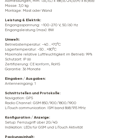
Abmessungen, mm: 135,1(L) x 188,5(724,5)(H) x 87,8(B)
Masse: 3,0 kg
Montage: Mast oder Wand
Leistung & Elektrik
:
Eingangsspannung: ~100-270 V, 50/60 Hz
Eingangsleistung (max): 8W
Umwelt
:
Betriebstemperatur: -40...+70°C
Lagertemperatur: -50...+80°C
Maximale relative Luftfeuchtigkeit im Betrieb: 99%
Schutzart: IP 66
Zertifizierung: CE
konform
, RoHS
Garantie: 36 Monate
Eingaben / Ausgaben
:
Antenneingang: 1
Schnittstellen und Protokolle
:
Navigation: GPS
Radio Channel: GSM 850/900/1800/1900
LiTouch communication: ISM band 868/915 MHz
Konfiguration / Anzeige
:
Setup: Fernzugriff über
2G/4G
Indikation: LEDs für GSM und LiTouch Aktivität
Packungsinhalt
: