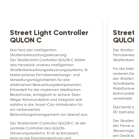
Street Light Controller
Street 
QULON C
QULON 
Das Herz der intelligenten
Der Straßenlich
Straßenbeleuchtungssteuerung
Fernüberwach
Der Straßenlicht-Controller QULON C bildet
Straßenbeleuc
das Herzstück unseres intelligenten
Für die bidire
Straßenbeleuchtungssteuerungssystems. Er
anderen Gerät
bietet präzise Fernüberwachungs- und
der Straßenlic
Verwaltungsmöglichkeiten für alle
Schnittstellen.
elektrischen Beleuchtungskomponenten.
Mobilfunkverbi
Entwickelt für die modernen städtischen
Kommunikatio
Bedürfnisse, ermöglicht er sichere Zwei-
verwendet.
Wege-Kommunikation und integriert sich
nahtlos in die Smart-City-Infrastruktur für
Das Gerät wird
ein verbessertes
DC betrieben.
Beleuchtungsmanagement von überall aus.
Der Straßenlic
Der Straßenlicht-Controller QULON C ist der
der Ferne unt
zentrale Controller des QULON-
Steuerungssys
Steuerungssystems. Er ist so konzipiert,
am Gerät konfi
dass er die Fernüberwachung und