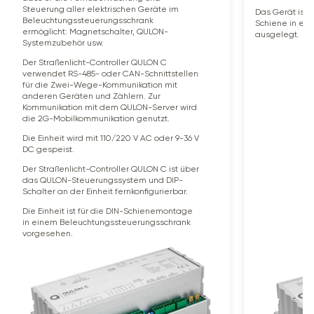
Steuerung aller elektrischen Geräte im
Das Gerät ist 
Beleuchtungssteuerungsschrank
Schiene in ei
ermöglicht: Magnetschalter, QULON-
ausgelegt.
Systemzubehör usw.
Der Straßenlicht-Controller QULON C
verwendet RS-485- oder CAN-Schnittstellen
für die Zwei-Wege-Kommunikation mit
anderen Geräten und Zählern. Zur
Kommunikation mit dem QULON-Server wird
die 2G-Mobilkommunikation genutzt.
Die Einheit wird mit 110/220 V AC oder 9-36 V
DC gespeist.
Der Straßenlicht-Controller QULON C ist über
das QULON-Steuerungssystem und DIP-
Schalter an der Einheit fernkonfigurierbar.
Die Einheit ist für die DIN-Schienemontage
in einem Beleuchtungssteuerungsschrank
vorgesehen.