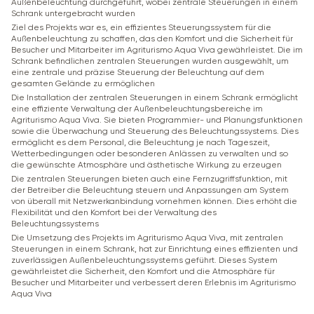
Außenbeleuchtung durchgeführt, wobei zentrale Steuerungen in einem
Schrank untergebracht wurden
Ziel des Projekts war es, ein effizientes Steuerungssystem für die
Außenbeleuchtung zu schaffen, das den Komfort und die Sicherheit für
Besucher und Mitarbeiter im Agriturismo Aqua Viva gewährleistet. Die im
Schrank befindlichen zentralen Steuerungen wurden ausgewählt, um
eine zentrale und präzise Steuerung der Beleuchtung auf dem
gesamten Gelände zu ermöglichen
Die Installation der zentralen Steuerungen in einem Schrank ermöglicht
eine effiziente Verwaltung der Außenbeleuchtungsbereiche im
Agriturismo Aqua Viva. Sie bieten Programmier- und Planungsfunktionen
sowie die Überwachung und Steuerung des Beleuchtungssystems. Dies
ermöglicht es dem Personal, die Beleuchtung je nach Tageszeit,
Wetterbedingungen oder besonderen Anlässen zu verwalten und so
die gewünschte Atmosphäre und ästhetische Wirkung zu erzeugen
Die zentralen Steuerungen bieten auch eine Fernzugriffsfunktion, mit
der Betreiber die Beleuchtung steuern und Anpassungen am System
von überall mit Netzwerkanbindung vornehmen können. Dies erhöht die
Flexibilität und den Komfort bei der Verwaltung des
Beleuchtungssystems
Die Umsetzung des Projekts im Agriturismo Aqua Viva, mit zentralen
Steuerungen in einem Schrank, hat zur Einrichtung eines effizienten und
zuverlässigen Außenbeleuchtungssystems geführt. Dieses System
gewährleistet die Sicherheit, den Komfort und die Atmosphäre für
Besucher und Mitarbeiter und verbessert deren Erlebnis im Agriturismo
Aqua Viva