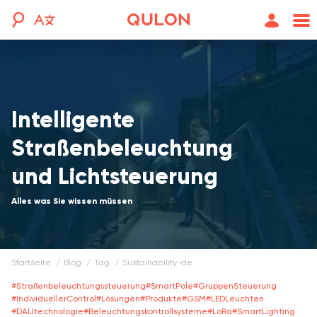
Intelligente
Straßenbeleuchtung
und Lichtsteuerung
Alles was Sie wissen müssen
Startseite
blog
tag
sustainability-de
#
Straßenbeleuchtungssteuerung
#
SmartPole
#
GruppenSteuerung
#
IndividuellerСontrol
#
Lösungen
#
Produkte
#
GSM
#
LEDLeuchten
#
DALItechnologie
#
Beleuchtungskontrollsysteme
#
LoRa
#
SmartLighting