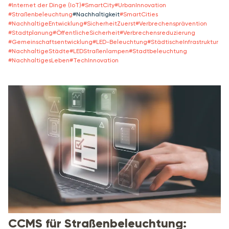
#
Internet der Dinge (IoT)
#
SmartCity
#
UrbanInnovation
#
Straßenbeleuchtung
#
Nachhaltigkeit
#
SmartCities
#
NachhaltigeEntwicklung
#
SicherheitZuerst
#
Verbrechensprävention
#
Stadtplanung
#
ÖffentlicheSicherheit
#
Verbrechensreduzierung
#
Gemeinschaftsentwicklung
#
LED-Beleuchtung
#
StädtischeInfrastruktur
#
NachhaltigeStädte
#
LEDStraßenlampen
#
Stadtbeleuchtung
#
NachhaltigesLeben
#
TechInnovation
CCMS für Straßenbeleuchtung: