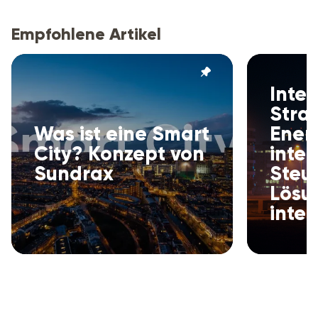
Empfohlene Artikel
Intel
Stra
Was ist eine Smart
Energ
City? Konzept von
intel
Sundrax
Steu
Lösu
intel