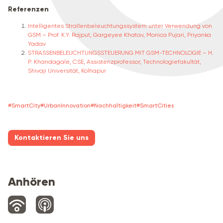
Referenzen
Intelligentes Straßenbeleuchtungssystem unter Verwendung von
GSM – Prof. K.Y. Rajput, Gargeyee Khatav, Monica Pujari, Priyanka
Yadav
STRASSENBELEUCHTUNGSSTEUERUNG MIT GSM-TECHNOLOGIE – H.
P. Khandagale, CSE, Assistenzprofessor, Technologiefakultät,
Shivaji Universität, Kolhapur
#
SmartCity
#
UrbanInnovation
#
Nachhaltigkeit
#
SmartCities
Kontaktieren Sie uns
Anhören