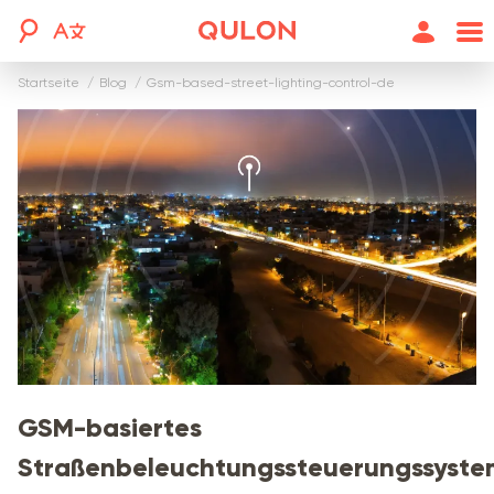
Startseite
blog
gsm-based-street-lighting-control-de
GSM-basiertes
Straßenbeleuchtungssteuerungssyst