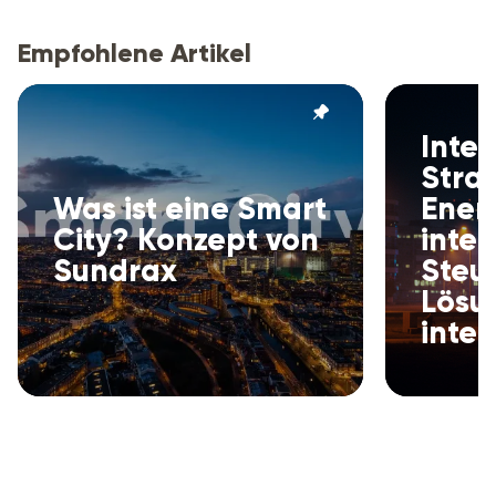
Empfohlene Artikel
Intel
Stra
Was ist eine Smart
Energ
City? Konzept von
intel
Sundrax
Steu
Lösu
intel