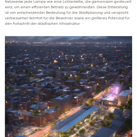
Netzwerke jede Lampe wie eine Lichterkette, die gemeinsam gesteuert
wird, um einen effizienten Betrieb zu gewährleisten. Diese Entwicklung
ist von entscheidender Bedeutung für die Stadtplanung und verspricht
verbesserten Komfort für die Bewohner sowie ein größeres Potenzial für
den Fortschritt der städtischen Infrastruktur