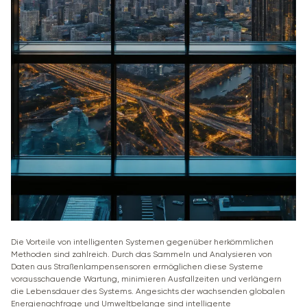
Die Vorteile von intelligenten Systemen gegenüber herkömmlichen
Methoden sind zahlreich. Durch das Sammeln und Analysieren von
Daten aus Straßenlampensensoren ermöglichen diese Systeme
vorausschauende Wartung, minimieren Ausfallzeiten und verlängern
die Lebensdauer des Systems. Angesichts der wachsenden globalen
Energienachfrage und Umweltbelange sind intelligente