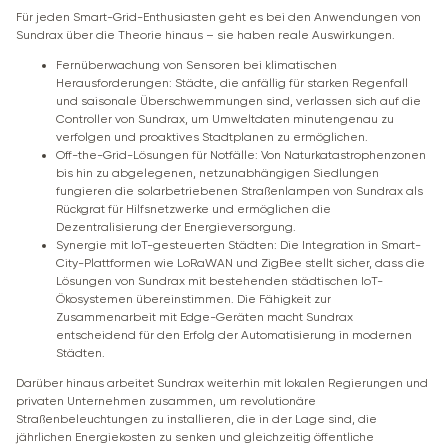
Für jeden Smart-Grid-Enthusiasten geht es bei den Anwendungen von
Sundrax über die Theorie hinaus – sie haben reale Auswirkungen.
Fernüberwachung von Sensoren bei klimatischen
Herausforderungen: Städte, die anfällig für starken Regenfall
und saisonale Überschwemmungen sind, verlassen sich auf die
Controller von Sundrax, um Umweltdaten minutengenau zu
verfolgen und proaktives Stadtplanen zu ermöglichen.
Off-the-Grid-Lösungen für Notfälle: Von Naturkatastrophenzonen
bis hin zu abgelegenen, netzunabhängigen Siedlungen
fungieren die solarbetriebenen Straßenlampen von Sundrax als
Rückgrat für Hilfsnetzwerke und ermöglichen die
Dezentralisierung der Energieversorgung.
Synergie mit IoT-gesteuerten Städten: Die Integration in Smart-
City-Plattformen wie LoRaWAN und ZigBee stellt sicher, dass die
Lösungen von Sundrax mit bestehenden städtischen IoT-
Ökosystemen übereinstimmen. Die Fähigkeit zur
Zusammenarbeit mit Edge-Geräten macht Sundrax
entscheidend für den Erfolg der Automatisierung in modernen
Städten.
Darüber hinaus arbeitet Sundrax weiterhin mit lokalen Regierungen und
privaten Unternehmen zusammen, um revolutionäre
Straßenbeleuchtungen zu installieren, die in der Lage sind, die
jährlichen Energiekosten zu senken und gleichzeitig öffentliche