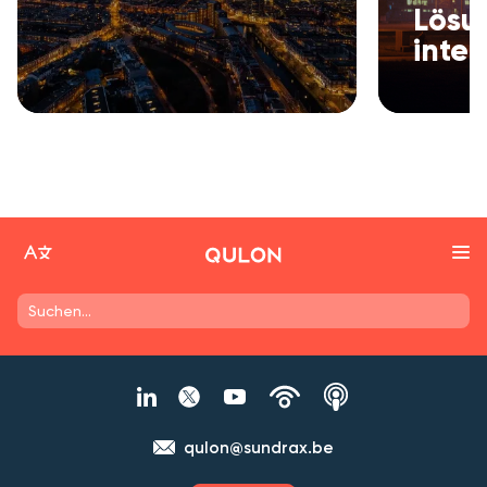
Lösu
intel
qulon@sundrax.be