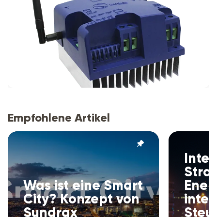
Empfohlene Artikel
Intel
Stra
Was ist eine Smart
Energ
City? Konzept von
intel
Sundrax
Steu