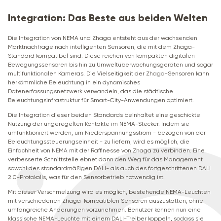
Integration: Das Beste aus beiden Welten
Die Integration von NEMA und Zhaga entsteht aus der wachsenden
Marktnachfrage nach intelligenten Sensoren, die mit dem Zhaga-
Standard kompatibel sind. Diese reichen von kompakten digitalen
Bewegungssensoren bis hin zu Umweltüberwachungsgeräten und sogar
multifunktionalen Kameras. Die Vielseitigkeit der Zhaga-Sensoren kann
herkömmliche Beleuchtung in ein dynamisches
Datenerfassungsnetzwerk verwandeln, das die städtische
Beleuchtungsinfrastruktur für Smart-City-Anwendungen optimiert.
Die Integration dieser beiden Standards beinhaltet eine geschickte
Nutzung der ungeregelten Kontakte im NEMA-Stecker. Indem sie
umfunktioniert werden, um Niederspannungsstrom - bezogen von der
Beleuchtungssteuerungseinheit - zu liefern, wird es möglich, die
Einfachheit von NEMA mit der Raffinesse von Zhaga zu verbinden. Eine
verbesserte Schnittstelle ebnet dann den Weg für das Management
sowohl des standardmäßigen DALI- als auch des fortgeschrittenen DALI
2.0-Protokolls, was für den Sensorbetrieb notwendig ist.
Mit dieser Verschmelzung wird es möglich, bestehende NEMA-Leuchten
mit verschiedenen Zhaga-kompatiblen Sensoren auszustatten, ohne
umfangreiche Änderungen vorzunehmen. Benutzer können nun eine
klassische NEMA-Leuchte mit einem DALI-Treiber koppeln, sodass sie