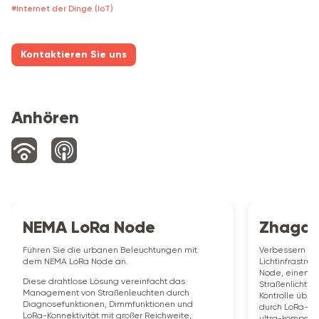
#
Internet der Dinge (IoT)
Kontaktieren Sie uns
Anhören
NEMA LoRa Node
Zhaga 
Führen Sie die urbanen Beleuchtungen mit
Verbessern Sie
dem NEMA LoRa Node an.
Lichtinfrastru
Node, einem a
Diese drahtlose Lösung vereinfacht das
Straßenlicht-Co
Management von Straßenleuchten durch
Kontrolle über
Diagnosefunktionen, Dimmfunktionen und
durch LoRa-Mob
LoRa-Konnektivität mit großer Reichweite,
ultra-kompakt