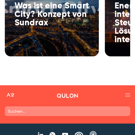
Was ist eine Smart
Energ
City? Konzept von
intel
Sundrax
Steu
Lösu
intel